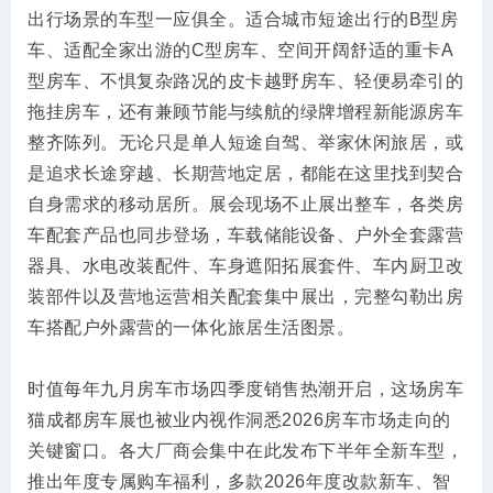
出行场景的车型一应俱全。适合城市短途出行的B型房
车、适配全家出游的C型房车、空间开阔舒适的重卡A
型房车、不惧复杂路况的皮卡越野房车、轻便易牵引的
拖挂房车，还有兼顾节能与续航的绿牌增程新能源房车
整齐陈列。无论只是单人短途自驾、举家休闲旅居，或
是追求长途穿越、长期营地定居，都能在这里找到契合
自身需求的移动居所。展会现场不止展出整车，各类房
车配套产品也同步登场，车载储能设备、户外全套露营
器具、水电改装配件、车身遮阳拓展套件、车内厨卫改
装部件以及营地运营相关配套集中展出，完整勾勒出房
车搭配户外露营的一体化旅居生活图景。
时值每年九月房车市场四季度销售热潮开启，这场房车
猫成都房车展也被业内视作洞悉2026房车市场走向的
关键窗口。各大厂商会集中在此发布下半年全新车型，
推出年度专属购车福利，多款2026年度改款新车、智