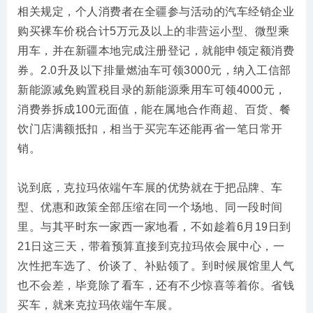
相关规定，个人消费者在全疆参与活动的汽车经销企业
购买裸车价税合计5万元及以上的非营运小型、微型乘
用车，并在新疆本地完成注册登记，就能申领定额消费
券。2.0升及以下排量燃油车可领3000元，纳入工信部
新能源减免购置税目录的新能源乘用车可领4000元，
消费券拆成100元面值，能在属地合作商超、百货、餐
饮门店满额抵扣，相当于买完车还能再省一笔日常开
销。
说到底，克拉玛依端午车展的优势就在于把品牌、车
型、优惠和政策全部压缩在同一个场地、同一段时间
里。与其平时东一家西一家地看，不如趁着6月19日到
21日这三天，带着预算直接到克拉玛依会展中心，一
次性把车选了、价谈了、补贴领了。到时候展馆里人气
也不会差，毕竟除了看车，还有不少惊喜等着你。省钱
买车，就来克拉玛依端午车展。