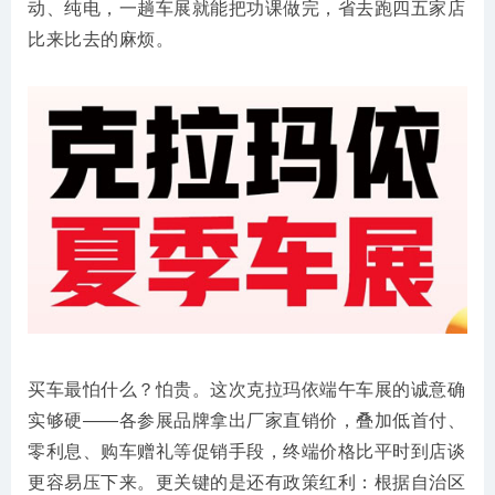
动、纯电，一趟车展就能把功课做完，省去跑四五家店
比来比去的麻烦。
买车最怕什么？怕贵。这次克拉玛依端午车展的诚意确
实够硬——各参展品牌拿出厂家直销价，叠加低首付、
零利息、购车赠礼等促销手段，终端价格比平时到店谈
更容易压下来。更关键的是还有政策红利：根据自治区