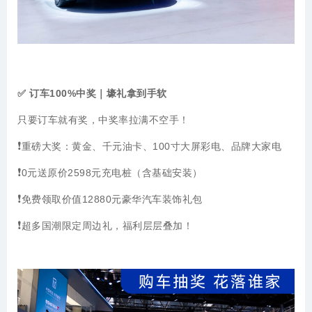
✅ 订车100%中奖｜壕礼拿到手软
只要订车就有奖，中奖率拉满不空手！
❗
重磅大奖：黄金、千元油卡、100寸大屏彩电、品牌大家电
❗
0元送原价2598元充电桩（含基础安装）
❗
免费领取价值12880元豪华汽车装饰礼包
❗
超多国潮限定周边礼，福利层层叠加！