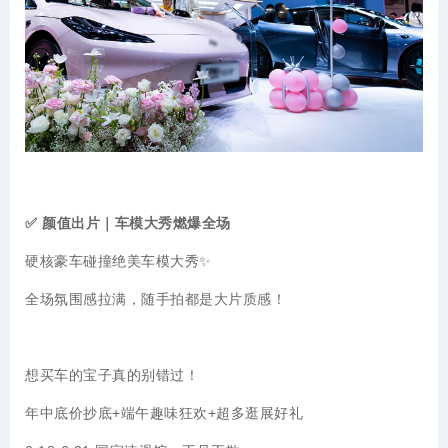
✅ 颜值出片｜车模大秀燃爆全场
硬核豪车碰撞绝美车模大秀✨
全场氛围感拉满，随手拍都是大片质感！
想买车的
宝子真的别错过！
年中底价抄底+端午趣味狂欢+超多
逛展
好礼