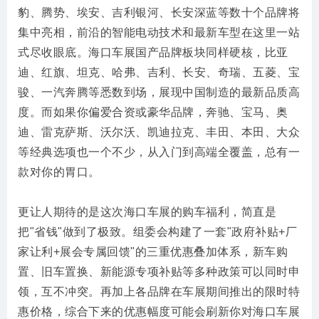
豹、腾势、埃安、吉利银河、长安深蓝等数十个品牌将
集中亮相，前沿的智能电动技术和最新车型在这里一站
式尽收眼底。海口车展国产品牌板块同样硬核，比亚
迪、红旗、坦克、哈弗、吉利、长安、奇瑞、五菱、宝
骏、一汽奔腾等悉数到场，展现中国制造的最新品质高
度。而如果你偏爱合资或豪华品牌，奔驰、宝马、奥
迪、雷克萨斯、沃尔沃、凯迪拉克、丰田、本田、大众
等经典选项也一个不少，从入门到高端全覆盖，总有一
款对你的胃口。
更让人期待的是这次海口车展的购车福利，简直是
把"省钱"做到了极致。组委会构建了一套"政府补贴+厂
家让利+展会专属回馈"的三重优惠叠加体系，新车购
置、旧车置换、新能源专项补贴等多种政策可以同时申
领，互不冲突。再加上各品牌在车展期间推出的限时特
惠价格，综合下来的优惠幅度可能会刷新你对海口车展