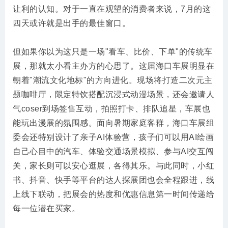
让利的认知。对于一直在观望的消费者来说，7月的这
四天或许就是出手的最佳窗口。
但如果你以为这只是一场"看车、比价、下单"的传统车
展，那就太小看主办方的心思了。这届海口车展明显在
朝着"潮流文化地标"的方向进化。现场将打造二次元主
题咖啡厅，限定特饮搭配沉浸式动漫场景，还会邀请人
气coser到场签售互动，拍照打卡、排队追星，车展也
能玩出漫展的氛围感。面向暑期家庭客群，海口车展组
委会还特别设计了亲子AI体验营，孩子们可以用AI绘画
自己心目中的汽车、体验交通场景模拟、参与AI交互闯
关，家长则可以安心逛展，各得其乐。与此同时，小红
书、抖音、快手等平台的达人探展团也会全程跟进，线
上线下联动，把展会的热度和优惠信息第一时间传递给
每一位潜在买家。