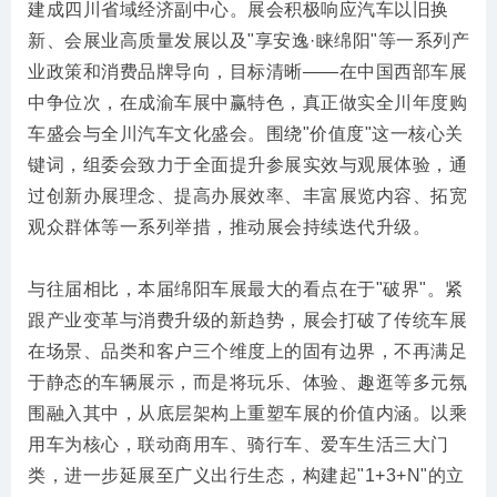
建成四川省域经济副中心。展会积极响应汽车以旧换
新、会展业高质量发展以及"享安逸·睐绵阳"等一系列产
业政策和消费品牌导向，目标清晰——在中国西部车展
中争位次，在成渝车展中赢特色，真正做实全川年度购
车盛会与全川汽车文化盛会。围绕"价值度"这一核心关
键词，组委会致力于全面提升参展实效与观展体验，通
过创新办展理念、提高办展效率、丰富展览内容、拓宽
观众群体等一系列举措，推动展会持续迭代升级。
与往届相比，本届绵阳车展最大的看点在于"破界"。紧
跟产业变革与消费升级的新趋势，展会打破了传统车展
在场景、品类和客户三个维度上的固有边界，不再满足
于静态的车辆展示，而是将玩乐、体验、趣逛等多元氛
围融入其中，从底层架构上重塑车展的价值内涵。以乘
用车为核心，联动商用车、骑行车、爱车生活三大门
类，进一步延展至广义出行生态，构建起"1+3+N"的立