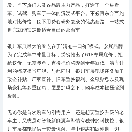
发、当下热门以及各品牌主力产品，打造了一个集看
车、试驾、购车于一体的沉浸式平台。不必再东奔西跑
地对比价格，也不用费心研究复杂的优惠套路，一站式
逛完就能锁定最适合自己的那台车。
银川车展最大的看点在于"清仓一口价"模式。参展品牌
为了完成年中冲量目标，纷纷推出了618专属底价，拒
绝议价、无需凑单，直接把价格降到全年新低，清库让
利的幅度相当可观。与此同时，银川车展现场还叠加了
政企补贴、厂家直补、旧车置换福利、金融贴息以及现
场豪礼等多重优惠，层层加码之下，购车成本被压缩到
极致。
无论你是首次购车的刚需用户，还是想要置换升级的老
车主，又或是对智能新能源车型情有独钟的科技控，银
川车展都能提供一套最优解。年中钜惠稍纵即逝，6月