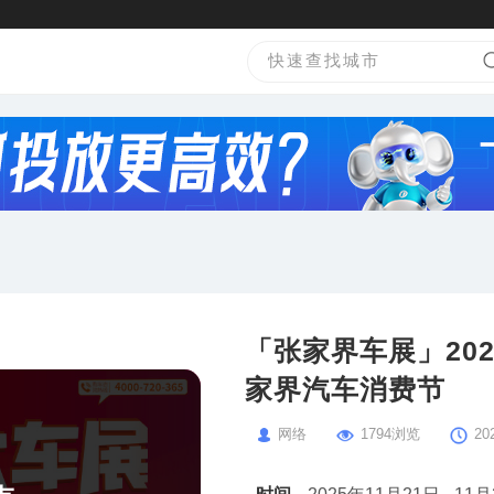
「张家界车展」20
家界汽车消费节
网络
1794浏览
20