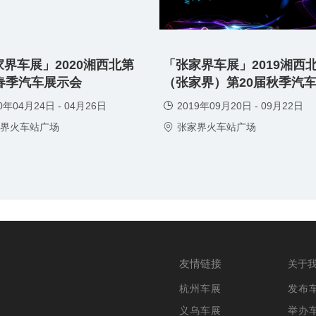
门票
界车展」2020湘西北第
「张家界车展」2019湘西
免费领取门票
届春季汽车展示会
（张家界）第20届秋季汽
0年04月24日 - 04月26日
2019年09月20日 - 09月22日
界火车站广场
张家界火车站广场
友情链接
关于
杭州车展
发布
义乌车展
举办