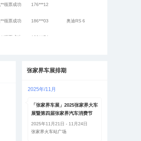
**领票成功
186***03
奥迪RS 6
**领票成功
130***74
**领票成功
133***58
**领票成功
153***65
宝马M2
张家界车展排期
**领票成功
176***12
2025年/11月
**领票成功
176***12
「张家界车展」2025张家界大车
展暨第四届张家界汽车消费节
**领票成功
186***03
奥迪RS 6
2025年11月21日 - 11月24日
**领票成功
130***74
张家界火车站广场