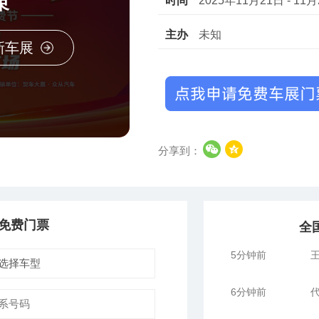
束
时间
2025年11月21日 - 11
主办
未知
新车展
刚刚
胡
分享到：
1分钟前
刘
3分钟前
邓
免费门票
全
5分钟前
王
6分钟前
代
9分钟前
代