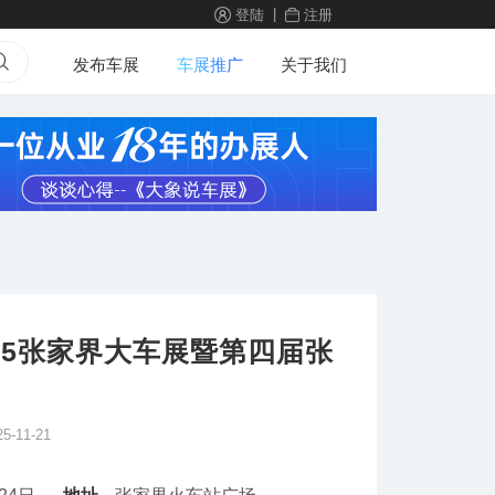
|
登陆
注册
发布车展
车展推广
关于我们
25张家界大车展暨第四届张
25-11-21