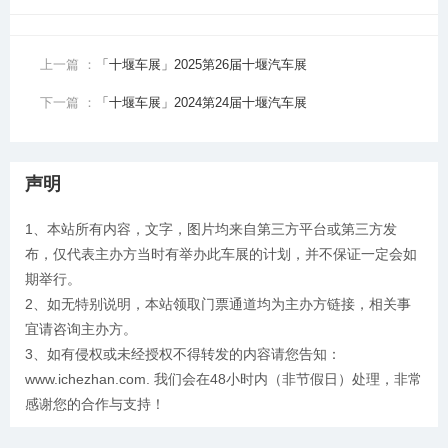
上一篇 ：
「十堰车展」2025第26届十堰汽车展
下一篇 ：
「十堰车展」2024第24届十堰汽车展
声明
1、本站所有内容，文字，图片均来自第三方平台或第三方发
布，仅代表主办方当时有举办此车展的计划，并不保证一定会如
期举行。
2、如无特别说明，本站领取门票通道均为主办方链接，相关事
宜请咨询主办方。
3、如有侵权或未经授权不得转发的内容请您告知：
www.ichezhan.com. 我们会在48小时内（非节假日）处理，非常
感谢您的合作与支持！