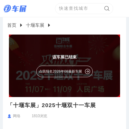
首页
十堰车展
该车展已结束
点我报名2026年08最新车展
「十堰车展」2025十堰双十一车展
网络
1810浏览