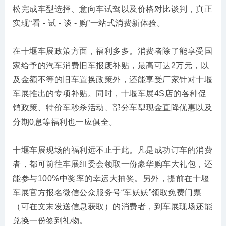
松完成车型选择、意向车试驾以及价格对比谈判，真正
实现“看 - 试 - 谈 - 购”一站式消费新体验。
在十堰车展政策方面，福利多多。消费者除了能享受国
家给予的汽车消费旧车报废补贴，最高可达2万元，以
及金额不等的旧车置换政策外，还能享受厂家针对十堰
车展推出的专项补贴。同时，十堰车展4S店的各种促
销政策、特价车秒杀活动、部分车型现金直降优惠以及
分期0息等福利也一应俱全。
十堰车展现场的福利远不止于此。凡是成功订车的消费
者，都可前往车展组委会领取一份豪华购车大礼包，还
能参与100%中奖率的幸运大抽奖。另外，提前在十堰
车展官方报名微信公众服务号“车妖妖”领取免费门票
（可在文末发送信息获取）的消费者，到车展现场还能
兑换一份签到礼物。