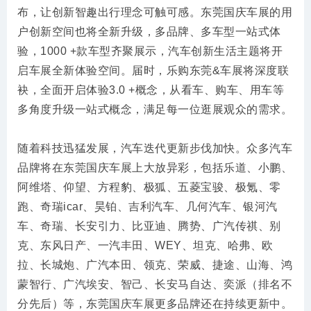
布，让创新智趣出行理念可触可感。东莞国庆车展的用
户创新空间也将全新升级，多品牌、多车型一站式体
验，1000 +款车型齐聚展示，汽车创新生活主题将开
启车展全新体验空间。届时，乐购东莞&车展将深度联
袂，全面开启体验3.0 +概念，从看车、购车、用车等
多角度升级一站式概念，满足每一位逛展观众的需求。
随着科技迅猛发展，汽车迭代更新步伐加快。众多汽车
品牌将在东莞国庆车展上大放异彩，包括乐道、小鹏、
阿维塔、仰望、方程豹、极狐、五菱宝骏、极氪、零
跑、奇瑞icar、昊铂、吉利汽车、几何汽车、银河汽
车、奇瑞、长安引力、比亚迪、腾势、广汽传祺、别
克、东风日产、一汽丰田、WEY、坦克、哈弗、欧
拉、长城炮、广汽本田、领克、荣威、捷途、山海、鸿
蒙智行、广汽埃安、智己、长安马自达、奕派（排名不
分先后）等，东莞国庆车展更多品牌还在持续更新中。