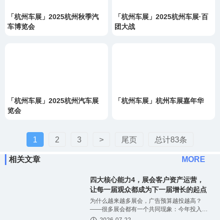
「杭州车展」2025杭州秋季汽
「杭州车展」2025杭州车展·百
车博览会
团大战
「杭州车展」2025杭州汽车展
「杭州车展」杭州车展嘉年华
览会
1
2
3
>
尾页
总计83条
相关文章
MORE
四大核心能力4，展会客户资产运营，
让每一届观众都成为下一届增长的起点
为什么越来越多展会，广告预算越投越高？
——很多展会都有一个共同现象：今年投入几
十万、上百万广告预算，获得了一批报名观