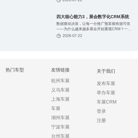
2026-07-22
众。展会结束后，这批客户却几乎”消失”了。
下一届开始，又重新投广告、重新获客、重新
邀
四大核心能力3，展会数字化CRM系统
数据驱动决策，让每一分推广预算都有据可依
——为什么越来越多展会开始重视CRM？一场
展会的广告预算少则几十万元，多则数百万
2026-07-22
元。真正决定投放效果的，并不是广告有没有
投，而是主办方能否在投放过程中，实时知道
热门车型
友情链接
关于我们
杭州车展
发布车展
义乌车展
举办车展
上海车展
车展CRM
车展
登录
湖州车展
注册
宁波车展
台州车展