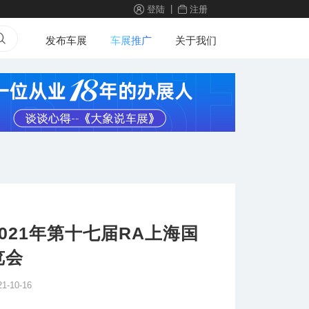
|
登陆
注册
发布车展
车展推广
关于我们
021年第十七届RA上海国
览会
21-10-16