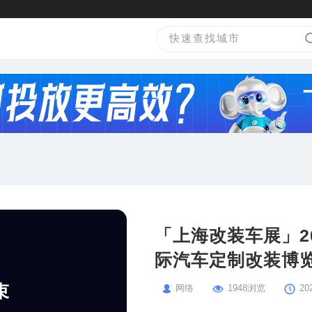
「上海改装车展」2
际汽车定制改装博
束
网络
1948浏览
20