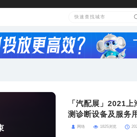
「汽配展」2021
测诊断设备及服务
束
网络
1825浏览
20