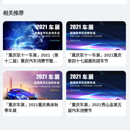
相关推荐
「重庆双十一车展」2021（第
「重庆双十一车展」2021重庆
十二届）重庆汽车消费节暨第
第四十七届惠民团车节
二届房车生活节
「重庆车展」2021重庆奥体秋
「重庆车展」2021秀山县第五
季车展
届汽车消费节