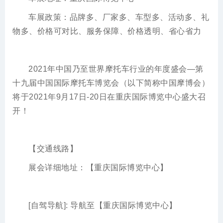
车展政策：品牌多、厂家多、车型多、活动多、礼
物多、价格可对比、服务保障、价格透明、省心省力
2021年中国乃至世界摩托车行业的年度盛会—第
十九届中国国际摩托车博览会（以下简称中国摩博会）
将于2021年9月17日-20日在重庆国际博览中心盛大召
开！
【交通线路】
展会详细地址：【重庆国际博览中心】
[自驾导航]: 导航至【重庆国际博览中心】