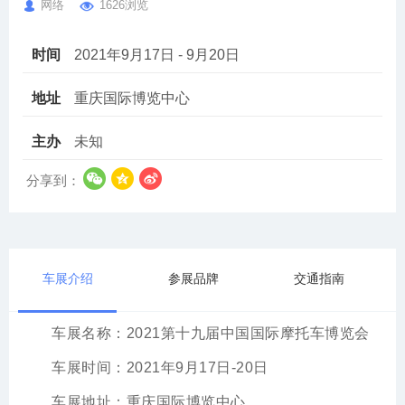
网络
1626浏览
时间
2021年9月17日 - 9月20日
地址
重庆国际博览中心
主办
未知
分享到：
车展介绍
参展品牌
交通指南
车展名称：2021第十九届中国国际摩托车博览会
车展时间：2021年9月17日-20日
车展地址：重庆国际博览中心