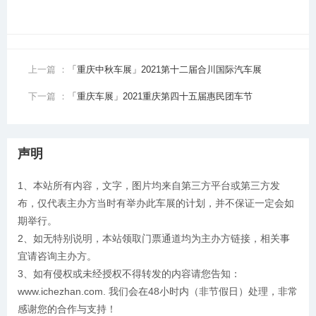
上一篇 ：
「重庆中秋车展」2021第十二届合川国际汽车展
下一篇 ：
「重庆车展」2021重庆第四十五届惠民团车节
声明
1、本站所有内容，文字，图片均来自第三方平台或第三方发
布，仅代表主办方当时有举办此车展的计划，并不保证一定会如
期举行。
2、如无特别说明，本站领取门票通道均为主办方链接，相关事
宜请咨询主办方。
3、如有侵权或未经授权不得转发的内容请您告知：
www.ichezhan.com. 我们会在48小时内（非节假日）处理，非常
感谢您的合作与支持！