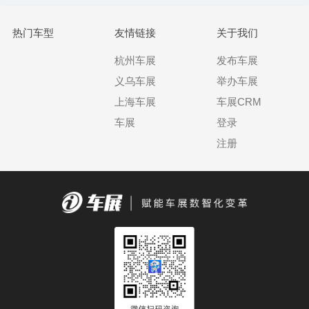
热门车型
友情链接
关于我们
杭州车展
发布车展
义乌车展
举办车展
上海车展
车展CRM
车展
登录
注册