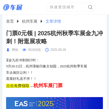
首页
杭州车展
文章详情
门票0元领 | 2025杭州秋季车展金九冲
刺！附逛展攻略
网络
3019浏览
2025-08-28
⏳金九价冲刺倒计时：
月
日
，
杭州薄板印象文创园，
杭州秋季车展
9
20-21
2025
车企疯狂让利！
！
逛展好礼送不停！！
杭州车展门票
点击免费领取
→