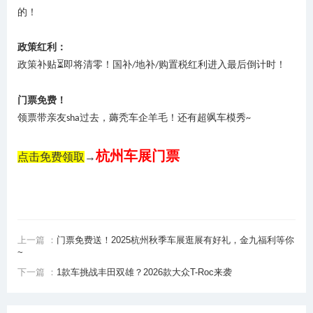
的！
政策红利：
政策补贴
⏳即将清零！国补
地补
购置税红利进入最后倒计时！
/
/
门票免费！
领票带亲友
过去，薅秃车企羊毛！
还有超飒车模秀
sha
~
杭州车展门票
点击免费领取
→
上一篇 ：
门票免费送！2025杭州秋季车展逛展有好礼，金九福利等你
~
下一篇 ：
1款车挑战丰田双雄？2026款大众T-Roc来袭