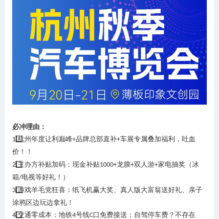
必冲理由：
⃣ 杭州年度让利巅峰
品牌总部直补
车展专属叠加福利
，
吐血
1️
+
+
价！！
⃣
主办方补贴加码
：现金补贴
龙膜
双人游
家电
抽奖
（冰
2️
1000+
+
+
箱
电视
等好礼
！）
/
⃣ 游戏
羊毛
党狂喜：纸飞机赢
大奖
、真人版大富翁
送好礼
、亲子
3️
涂鸦区边玩边拿礼！
⃣ 交通零成本：地铁
号线
口免费接送
；
自驾
停车费？不存在
4️
4
C