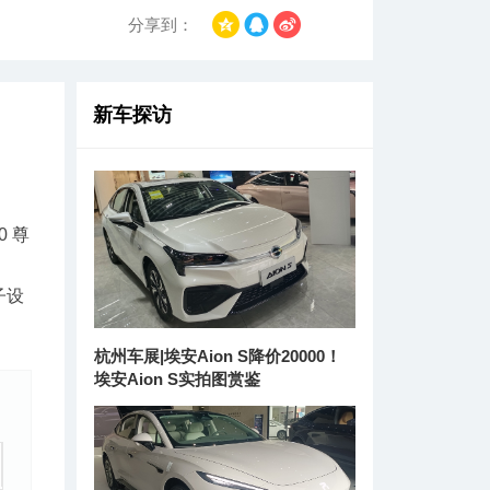
分享到：
新车探访
0 尊
子设
杭州车展|埃安Aion S降价20000！
埃安Aion S实拍图赏鉴