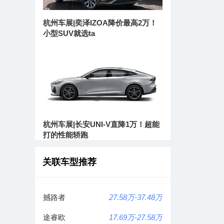
杭州车展|奕泽IZOA降价最高2万！
小型SUV就选ta
杭州车展|长安UNI-V直降1万！超能
打的性能轿跑
关联车型推荐
撼路者
27.58万-37.48万
途睿欧
17.69万-27.58万