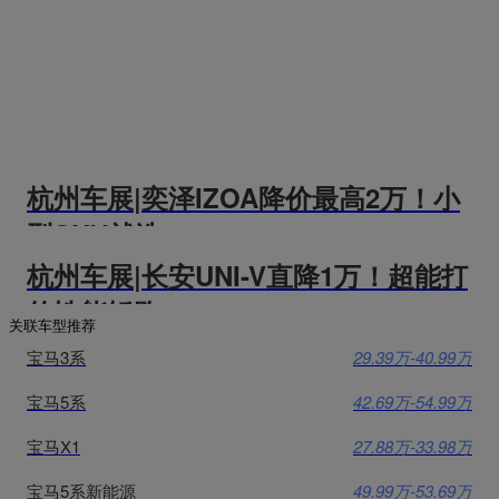
杭州车展|奕泽IZOA降价最高2万！小
型SUV就选ta
杭州车展|长安UNI-V直降1万！超能打
的性能轿跑
关联车型推荐
宝马3系
29.39万-40.99万
宝马5系
42.69万-54.99万
宝马X1
27.88万-33.98万
宝马5系新能源
49.99万-53.69万