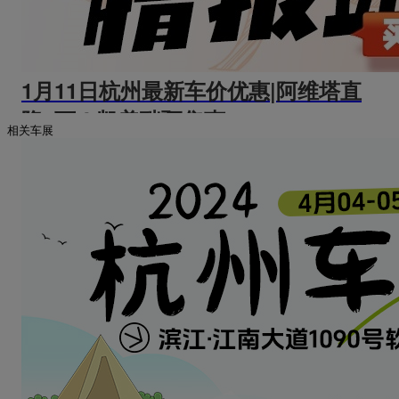
1月11日杭州最新车价优惠|阿维塔直
降4万！凯美瑞预售惠5000~
相关车展