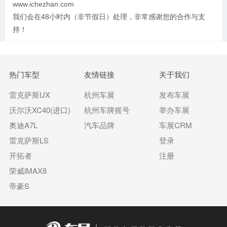
www.ichezhan.com
我们会在48小时内（非节假日）处理，非常感谢您的合作与支
持！
热门车型
友情链接
关于我们
雷克萨斯UX
杭州车展
发布车展
沃尔沃XC40(进口)
杭州车牌摇号
举办车展
奥迪A7L
汽车品牌
车展CRM
雷克萨斯LS
登录
开拓者
注册
荣威iMAX8
帝豪S