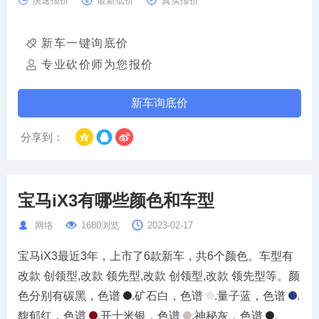
快速报价
最新低价
真实报价
新车一键询底价
专业砍价师为您报价
新车询底价
分享到：
宝马iX3有哪些颜色和车型
网络
1680浏览
2023-02-17
宝马iX3最近3年，上市了6款新车，共6个颜色。车型有
改款 创领型,改款 领先型,改款 创领型,改款 领先型等。颜
色分别有碳黑，色谱
.矿石白，色谱
.量子蓝，色谱
.
馥郁红，色谱
.开士米银，色谱
.神秘灰，色谱
.