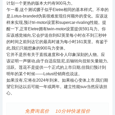
计划一个更热的版本大约有900马力。
乍一看,这个测试骡子似乎Eletre相同的基本样式。不幸的
是,Lotus-branded伪装很难发现任何额外的变化。应该这
样来实现,预计tri-motor设置和supercar-rivaling性能。提
醒一下,正常Eletre拥有twin-motor设置提供591马力。你
应该感觉倾向,它会护送你到62英里每小时在不到三秒钟
的时间之前到达它的最高时速为每小时161英里。有鉴于
此,我们只能想象的900马力变体。
它并不是所有关于直线速度和令人印象深刻的人物。应
该证明一声驱动,由于自适应阻尼,后轴转向扭矩矢量能力,
活跃。莲花不是提供一个正式的上市日期,但我们预计到
明年的某个时候——Lotus经销商也说这。
如果没有,它将在2024年到来。如果核心变体上市,我们期
望它到达以后可能一年或两年。建立性能suv当然应该担
心。
免费询底价 10分钟快速报价