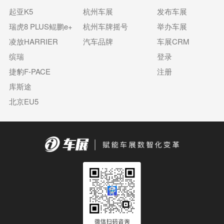
起亚K5
杭州车展
发布车展
瑞虎8 PLUS鲲鹏e+
杭州车牌摇号
举办车展
凌放HARRIER
汽车品牌
车展CRM
缤瑞
登录
捷豹F-PACE
注册
库斯途
北京EU5