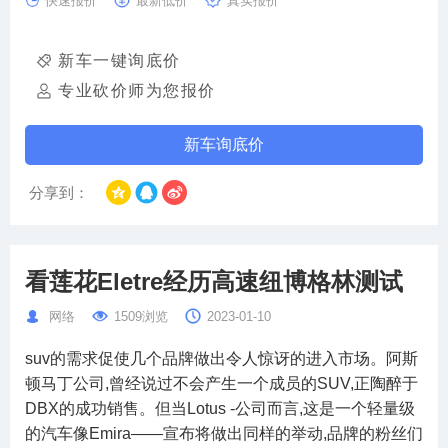
快速报价
最新低价
真实报价
新车一键询底价
专业砍价师为您报价
新车询底价
分享到：
看莲花Eletre经历高速纽博格林测试
网络
1509浏览
2023-01-10
suv的需求促使几个品牌做出令人惊讶的进入市场。阿斯
顿马丁公司,曾经说过不会产生一个成员的SUV,正陶醉于
DBX的成功销售。但当Lotus -公司而言,这是一个轻量级
的汽车像Emira——宣布将做出同样的举动,品牌的粉丝们