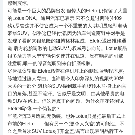
感到震惊。
可能是一个巨大的品牌出发,但惊人的Eletre仍保留了大量
的Lotus DNA。通用汽车已表示,它不会超过两吨(4409
磅),尽管这并不使它成为一个不重要的人,其明显轻型电动
豪华SUV。似乎这已经付清,因为汽车制造商野牛对手是
发现了看起来很危险的纽博格林组成。Eletre退出维修通
道,后方轮胎啁啾的电动SUV与权威弓步向前。Lotus展品
很多活力等大型车辆匆匆使其在轨道。没有响亮的引擎
注意听,唯一的噪音能听到来自折磨橡胶。
尽管抗议轮胎,Eletre粘着在停机坪上的测试驱动程序,熟
练地通过骗人弯曲。也许最令人印象深刻的视频约30秒
大关的一部分;魁梧的SUV撞到棘手的旋转木马-脊上的盲
目的角落,甚至不流汗。它似乎是文明、由其他昂贵的电
动SUV在路上。但这是真正的问题。为什么莲花还测试
Eletre吗?和一个伪装的?
毕竟,汽车3月透露,无伪装。也许Lotus只是把最后正式上
市前的Eletre——但有另一个(更令人兴奋)的可能性。不
久之后首次SUV Lotus打开盒盖,谣言出现表明品牌正在