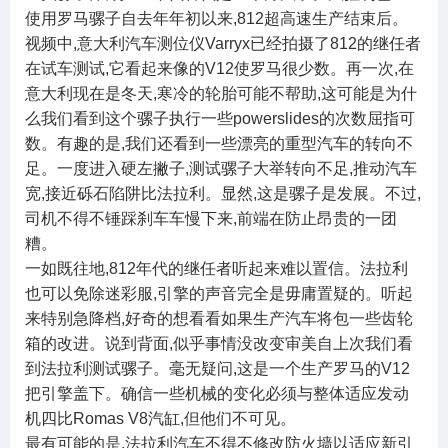
使用罗马骡子自去年年初以来,812超高速生产结束后。
视频中,意大利汽车测位仪Varryx已经拍摄了812的继任者
在试车测试,它看起来像的V12使罗马很少数。再一次,在
意大利现在是冬天,寒冷的轮胎可能不帮助,这可能是为什
么我们看到这个骡子执行一些powerslides的次数屈指可
数。有趣的是,我们还看到一些漂亮的重型汽车的转向不
足。一度进入硬左撇子,测试骡子大举转向不足,推动汽车
宽,接近砾石陷阱比法拉利。显然,这是骡子是发展。不过,
司机不得不锤踩刹车车慢下来,前端在防止昂贵的一团
糟。
一如既往地,812年代的继任者听起来难以置信。法拉利
也可以免除迷彩服,引擎的声音完全是毋庸置疑的。听起
来特别急降档,好奇的想看看如果生产汽车将包一些齿轮
箱的改进。说到背面,似乎事情没改变审美自上次我们看
到法拉利测试骡子。毫无疑问,这是一个生产罗马的V12
把引擎盖下。确信一些机械的变化必须与整体适应发动
机四比Romas V8汽缸,但他们不可见。
最有可能的是,法拉利汽车不得不修改防火墙以适应新引