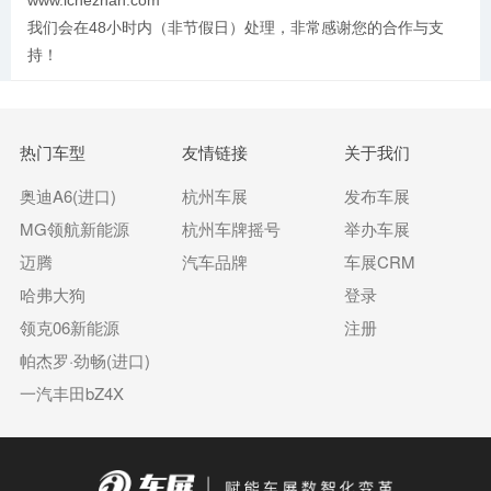
我们会在48小时内（非节假日）处理，非常感谢您的合作与支
持！
热门车型
友情链接
关于我们
奥迪A6(进口)
杭州车展
发布车展
MG领航新能源
杭州车牌摇号
举办车展
迈腾
汽车品牌
车展CRM
哈弗大狗
登录
领克06新能源
注册
帕杰罗·劲畅(进口)
一汽丰田bZ4X