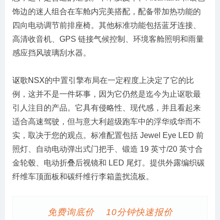
饰边的迷人组合在车舱内完美搭配，配备带加热功能的
四向电动调节前排座椅。其他标准功能包括蓝牙连接、
高清收音机、GPS 链接气候控制、环境客舱照明和雨量
感应挡风玻璃刮水器。
讴歌NSX
的中置引擎布局在一定程度上决定了它的比
例，这并不是一件坏事，因为它仍然是迄今为止讴歌最
引人注目的产品。它具有侵略性、现代感，并且看起来
适合高速驾驶，但与意大利超级跑车中的浮华或华而不
实，取决于您的观点。标准配置包括 Jewel Eye LED 前
照灯、自动电动弹出式门把手、锻造 19 英寸/20 英寸合
金轮毂、电动折叠后视镜和 LED 尾灯。提供外露编织碳
纤维车顶面板和碳纤维行李箱盖扰流板。
免费询底价 10分钟快速报价