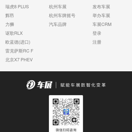
瑞虎8 PLUS
杭州车展
发布车展
辉昂
杭州车牌摇号
举办车展
力狮
汽车品牌
车展CRM
讴歌RLX
登录
欧蓝德(进口)
注册
雷克萨斯RC F
北京X7 PHEV