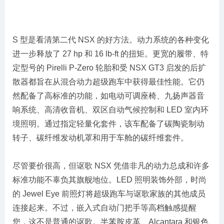
S 型是看清第二代 NSX 的好方法。动力系统的各种变化
进一步释放了 27 hp 和 16 lb-ft 的扭矩。更宽的履带、特
定型号的 Pirelli P-Zero 轮胎和受 NSX GT3 启发的后扩
散器都旨在从混合动力超级跑车中获得最佳性能。它仍
然配备了高标准的功能，如电动可调座椅、九扬声器音
响系统、高清收音机、双区自动气候控制和 LED 室内环
境照明。通过指定轻量化套件，该车配备了碳陶瓷制动
转子、碳纤维发动机罩和用于车舱的碳纤维套件。
尽管要价很高，但讴歌 NSX 凭借非凡的动力总成和许多
标准功能不辜负其旗舰地位。LED 照明装饰外部，时尚
的 Jewel Eye 前照灯将超级跑车与讴歌家族的其他成员
连接起来。不过，嵌入式自动门把手等高档触感提醒
您，这不是普通的讴歌。半苯胺皮革、Alcantara 和银色