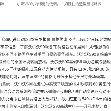
年8月
尔沃V60的内饰更为低调，一如既往的造型显得略微过
惊喜赢
时。沃尔沃V60内饰以黑棕双色为主，与米色内饰相比
少了一丝优雅高档。沃尔沃V60的方向盘偏细，三幅式
S90(进口)2023款车型报价,价格优惠,图片,口碑,经销商,参数配
经验共享等信息，了解沃尔沃S90(进口)价格就在车展网！凭借独特的
款以不同于德国竞争对手而自豪的豪华轿车。沃尔沃S90其极简
舒适的乘坐环境转而放松。沃尔沃S90基础B6 动力总成包括轻
有 455 马力的插电式混合动力传动系统，具有 EPA 规定的 38 英
驶辅助功能，沃尔沃S90的价格明显低于其他全尺寸豪华轿车。
力系统，沃尔沃S90在测试中实现了稳定的 6.4 秒零到 60 英里/
慢，但混合动力系统的低端扭矩和响应迅速的八速自动变速器有助于
电版在测试赛道上大放异彩，与六缸宝马 540i xDrive 的结
是迄今为止最令人印象深刻。沃尔沃S90高端材料——开孔木材、真