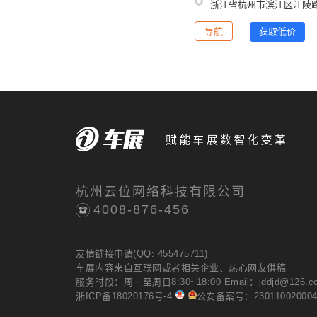
浙江省杭州市滨江区江陵路
导航
获取低价
杭州云位网络科技有限公司
4008-876-456
友情链接申请(QQ: 455475711)
车展
内容来自互联网或者相关企业、热心网友供稿
服务时段：周一至周日8:30~18:00 Email：jddjd@126.c
浙ICP备18020176号-4
公安备案号：23011002000