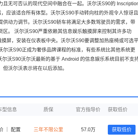
可否认的现代空间中融合在一起。沃尔沃S90的 Inscriptio
舒适，应该适合所有体型。沃尔沃S90手动转向柱的外观令人惊讶
提供动力调节。沃尔沃S90轿车将满足大多数驾驶员的需求，带
区。 沃尔沃S90严重依赖其信息娱乐触摸屏来控制其许多功
娱乐触摸屏，安装在仪表板中央。沃尔沃S90要调整加热座椅或可选
沃尔沃S90正成为奢侈品牌课程的标准，有些系统比其他系统更
沃S90沃尔沃最新的基于 Android 的信息娱乐系统目前不支
智能手机镜像，但沃尔沃表示将在以后添加。
车型信息
质保
官方指导价
获取低价
价
｜
配置
三年不限公里
57.0万
获取低价