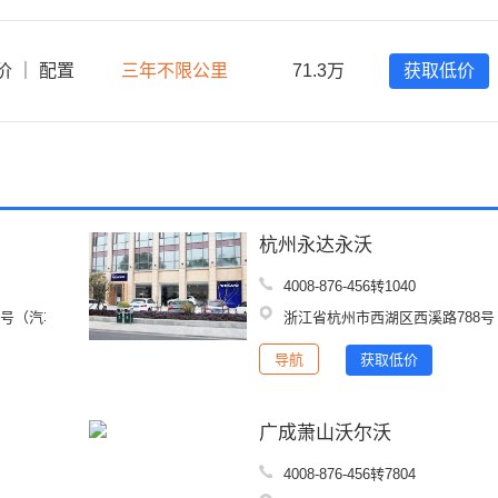
价
｜
配置
三年不限公里
71.3万
获取低价
杭州永达永沃
4008-876-456转1040
1号（汽车城斜对面）
浙江省杭州市西湖区西溪路788号
导航
获取低价
广成萧山沃尔沃
4008-876-456转7804