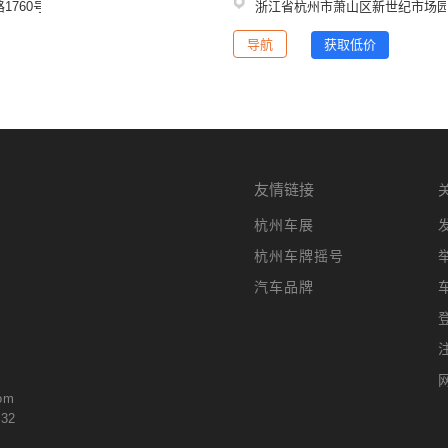
1760号（沃尔沃汽车博物馆）
浙江省杭州市萧山区新世纪市场园区
导航
获取低价
友情链接
杭州车展
杭州车牌摇号
汽车品牌
om
432