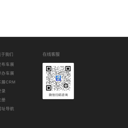
旺园路279号1-2层
在线客服
关于我们
发布车展
举办车展
车展CRM
登录
注册
网址导航