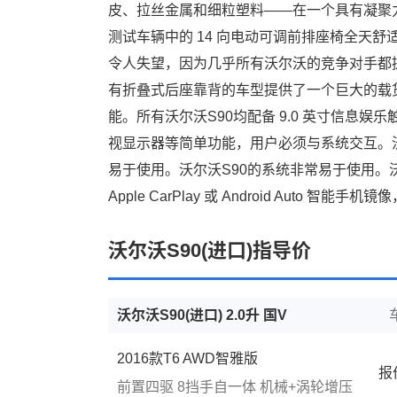
皮、拉丝金属和细粒塑料——在一个具有凝聚力且无
测试车辆中的 14 向电动可调前排座椅全天
令人失望，因为几乎所有沃尔沃的竞争对手都
有折叠式后座靠背的车型提供了一个巨大的载货
能。所有沃尔沃S90均配备 9.0 英寸信息
视显示器等简单功能，用户必须与系统交互。
易于使用。沃尔沃S90的系统非常易于使用。沃尔
Apple CarPlay 或 Android Auto 
沃尔沃S90(进口)指导价
沃尔沃S90(进口) 2.0升 国V
2016款T6 AWD智雅版
报
前置四驱
8挡手自一体
机械+涡轮增压