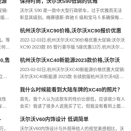
能源
保持时尚，沃尔沃S90低调的优雅
Momentum 上，皮革内饰也是您选择木炭或木炭/金色
促销:
沃尔沃 S90 是一款中大型行政轿车，过于优雅而无法
华版优
彰显其级别。梅赛德斯-奔驰 E 级和宝马 5 系确保每个
沃4S
人都将它们视为顶级豪华轿车，而沃尔沃则坚持其低
杭州沃尔沃XC90价格,沃尔沃XC90报价优惠
调。2022 款沃尔沃 S90 在内部和外部都
机。等
2022-12-03日,杭州沃尔沃XC90价格优惠大促销:沃尔沃
任何时
XC90 2023款 B5 智行豪华版 5座优惠13万.杭州沃尔沃
死亡的
4店优惠情况如下:元通沃尔沃元瑞店4S店报价508900,
0,售
杭州沃尔沃XC40新能源2023款价格,沃尔沃
么有
降价1300
XC40新能源报价优惠
2023-02-02日,杭州沃尔沃XC40新能源价格优惠大促销:
迎立即
沃尔沃XC40新能源 2023款 长续航版杭州沃尔沃4店优
惠情况如下:沃尔沃汽车官方直售4S店报价279900报价
我什么时候能看到大陆车牌的XC40的照片？
稳定杭州中沃4S店报价
高性
首先，我个人认为这款车的性价比很低，应该很少有人
车质
会买！我读了很多人说我买了它，但我没有看到上面有
足)车
车牌的图片。难怪这么多人说这是一支水军。你看到了
-
沃尔沃V60内饰设计 低调简单
吗？没有认证，没有发票，只有一张有卡的照片，在路
上看到它
9万，
沃尔沃V60内饰设计与外观带给人的视觉美感相比，沃