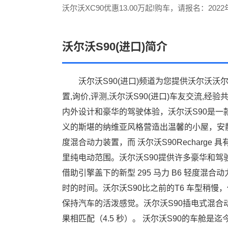
沃尔沃XC90优惠13.00万起!购车，请报名：2022
杭州华东国际车展。签到礼，抽奖礼，购车礼，
不停！更有21800大礼包！
沃尔沃S90(进口)简介
沃尔沃S90(进口)频道为您提供沃尔沃沃尔沃
置,询价,评测,沃尔沃S90(进口)车友交流,
内外设计和豪华的驾驶体验，沃尔沃S90是一
义的斯堪的纳维亚风格营造出温馨的小屋，安静
度混合动力装置，而 沃尔沃S90Recharge 具
里纯电动范围。沃尔沃S90提供许多豪华和驾
借助引擎盖下的新型 295 马力 B6 轻度混合动
时的时间。沃尔沃S90比之前的T6 车型稍
保持汽车的活泼感觉。沃尔沃S90插电式混合动力充
果相匹配（4.5 秒）。 沃尔沃S90的车舱