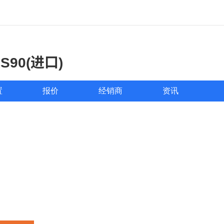
S90(进口)
置
报价
经销商
资讯