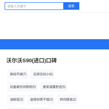
搜索
沃尔沃S90(进口)口碑
换挡平顺(7)
后排空间小(6)
后备厢空间够用(5)
悬架减震舒适(5)
油耗低(3)
座椅材质不错(3)
转向精准(2)