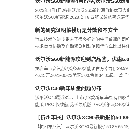
沃尔沃S60新能源4月价格,沃尔沃S60新
保持率54%沃尔沃S60第4年的
报价优惠-杭州2023年报价
2023年4月1日,杭州沃尔沃S60新能源价格优惠大
沃尔沃S60新能源 2023款 T8 四驱长续航智逸豪
惠6.6万.杭州沃尔沃4店优惠情况如下:杭州永达永
新的研究证明触摸屏是分散和不安全
店报价349900,相对厂
汽车技术的进步带来了很多好处的生活普通的司
技术盲点协助及自动紧急制动使现代汽车比以往
候都更安全,减少事故,重要的是,减少严重伤害或
沃尔沃S60新能源欢迎到店品鉴，优惠5.0
风险。但一些领先的安全专家认为这些系统不那
效。现
价34.99起 - 龙岩车市报价
龙岩车市资讯,沃尔沃S60新能源官方指导价39.99-
46.19万,2022-06-23优惠5.00,售价34.99起。 欢
咨询沃尔沃S60新能源本站独家报价。
沃尔沃C40新车质量问题分布
沃尔沃C40最近3年，上市了3款新车.车型有四驱
能版 PRO,长续航版,长续航版 PRO沃尔沃C40新
量问题分布情况如下：新车故障数：暂无(人数不
【杭州车展】沃尔沃XC90最新报价50.89
身外观0%,行驶过程0%,功能操作0%,
65.19万，沃尔沃XC90优惠13.00万起
【杭州车展讯】沃尔沃XC90最新报价50.89-65.1