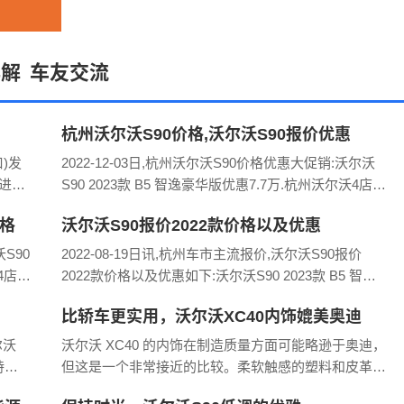
详解
车友交流
杭州沃尔沃S90价格,沃尔沃S90报价优惠
)发
2022-12-03日,杭州沃尔沃S90价格优惠大促销:沃尔沃
进口)
S90 2023款 B5 智逸豪华版优惠7.7万.杭州沃尔沃4店优
增压
惠情况如下:元通沃尔沃元瑞店4S店报价329900,降价
价格
沃尔沃S90报价2022款价格以及优惠
77000元杭州
沃S90
2022-08-19日讯,杭州车市主流报价,沃尔沃S90报价
4店优
2022款价格以及优惠如下:沃尔沃S90 2023款 B5 智逸
70
豪华版优惠7.7万.指导价40.69万.最低价32.99万.沃尔沃
比轿车更实用，沃尔沃XC40内饰媲美奥迪
S90 2
尔沃
沃尔沃 XC40 的内饰在制造质量方面可能略逊于奥迪，
持率
但这是一个非常接近的比较。柔软触感的塑料和皮革的
3年的
迷人组合营造出恰如其分的高档印象。即使在