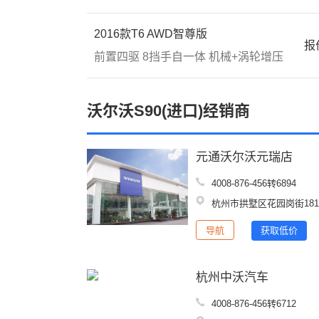
2016款T6 AWD智尊版
报
前置四驱
8挡手自一体
机械+涡轮增压
沃尔沃S90(进口)经销商
元通沃尔沃元瑞店
4008-876-456转6894
杭州市拱墅区花园岗街18
导航
获取低价
杭州中沃汽车
4008-876-456转6712