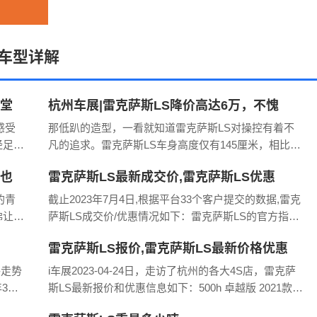
车型详解
殿堂
杭州车展|雷克萨斯LS降价高达6万，不愧
是“东瀛S级”！
感受
那低趴的造型，一看就知道雷克萨斯LS对操控有着不
经足够
凡的追求。雷克萨斯LS车身高度仅有145厘米，相比之
.00
下，奔驰S级达到了150厘米，而宝马7系和8系也都在
但也
雷克萨斯LS最新成交价,雷克萨斯LS优惠
149厘米左右徘徊。这样的设计不仅让车身显得更加
的青
截止2023年7月4日,根据平台33个客户提交的数据,雷克
佛让我
萨斯LS成交价/优惠情况如下：雷克萨斯LS的官方指导
料还是
价87.80-118.00万,33个买车客户反馈平均优惠19.20万,
雷克萨斯LS报价,雷克萨斯LS最新价格优惠
个细
裸车价70.95-9
格走势
i车展2023-04-24日，走访了杭州的各大4S店，雷克萨
3月,
斯LS最新报价和优惠信息如下：500h 卓越版 2021款厂
月,雷
家指导价:87.8万.500h 臻越版 2021款厂家指导价:95.3