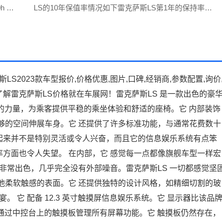
0h 臻
LS的10年保值率情况如下雷克萨斯LS第1年的保持率
超音
82%雷克萨斯LS第2年的保持率74%雷克萨斯LS第3年
的保持率66%雷克萨斯LS第4年的
S2023款车型报价,价格优惠,图片,口碑,经销商,参数配置,询价
了解雷克萨斯LS价格就在车展网！雷克萨斯LS 是一款出色的豪
和充足的力量，为乘客提供平稳的乘坐体验和舒适的座椅。它 内部装饰
够的空间伸展车身。它 还提供了许多标准功能，与通常花费数十
驶起来并不是特别灵活或令人兴奋，而且它的信息娱乐系统有点笨
效率方面也令人失望。 在内部，它 感觉每一点都像旗舰车型一样宏
非常出色，几乎完全没有外部噪音。雷克萨斯LS 一切都感觉坚
他柔软触感的表面。它 还提供独特的设计风格，如精细切割的玻
 它 配备 12.3 英寸触摸屏信息娱乐系统。它 显示器比该品
用，后者通过中控台上的触摸板管理所有屏幕功能。它 触摸板仍然存在，