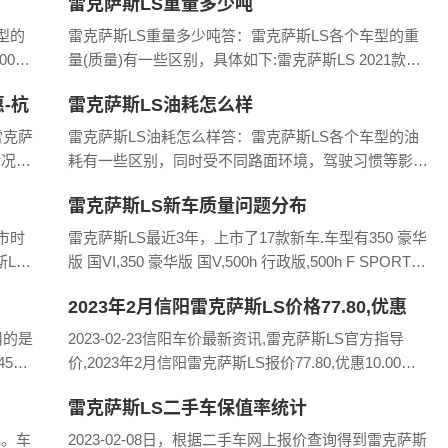
雷克萨斯LS重量多少吨
万.500
型的
雷克萨斯LS重量多少吨答：雷克萨斯LS各个车型的重
0h
量(质量)有一些区别，具体如下:雷克萨斯LS 2021款
V6,
500h 臻越版整备质量(重量):2.215吨, 最大满载重量(质
-杭
雷克萨斯LS油耗怎么样
量):2.725吨雷克萨斯
雷克萨
雷克萨斯LS油耗怎么样答：雷克萨斯LS各个车型的油
情况如
耗有一些区别，同时受不同路面环境，驾驶习惯等影响
S店
较大。笔者从雷克萨斯LS的NEDC和WLTC综合油耗做
雷克萨斯LS新车质量问题分布
了一些比较，具体如下:雷克萨斯LS 2021款
市时
雷克萨斯LS最近3年，上市了17款新车.车型有350 豪华
LS
版 国VI,350 豪华版 国V,500h 行政版,500h F SPORT
国V,500h 卓越版 国V等雷克萨斯LS新车质量问题分布
2023年2月信阳雷克萨斯LS价格77.80,优惠
情况如
10.00起
用的是
2023-02-23信阳车价最新资讯,雷克萨斯LS官方指导
56
价,2023年2月信阳雷克萨斯LS报价77.80,优惠10.00
然吸气
起。
雷克萨斯LS二手车保值率统计
色。车
2023-02-08日，根据二手车网上报价查询得到雷克萨斯