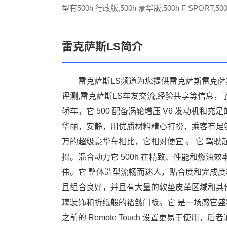
型有500h 行政版,500h 豪华版,500h F SPORT,50
越版等。颜色分别有至尊灰，色谱.至臻黑，色谱.
速玛瑙红，色谱.极影
雷克萨斯LS简介
雷克萨斯LS频道为您提供雷克萨斯雷克萨斯L
评测,雷克萨斯LS车友交流,经验共享等信息，
轿车。它 500 配备涡轮增压 V6 发动机
华丽，安静，用优质材料精心打扮，乘客有足
万的超级豪华车相比，它相对便宜 。 它 驾
拙。混合动力它 500h 在精致、性能和燃油
伟。它 整体造型流畅而迷人，贴合度和完成度
且组合良好，并且有大量的软垫皮革区域和其
璃装饰和折纸般的褶皱门板。它 是一场感官盛宴。
之前的 Remote Touch 设置更易于使