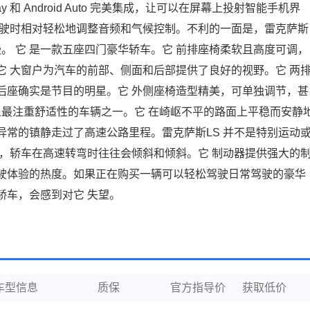
ay 和 Android Auto 完美集成，让可以在屏幕上投射智能手机界
驾驶时相对轻松地调整音频和气候控制。不利的一面是，雷克萨斯
慢。 它 是一款五座四门豪华轿车。它 前排座椅柔软且高度可调，
 大窗户为汽车的前部、侧面和后部提供了良好的视野。它 两
后座确实是节目的明星。它 外侧座椅造型精美，可单独调节，甚
上最注重舒适性的车辆之一。它 在崎岖不平的路面上平稳而安静
常的镇静走过了高速公路里程。雷克萨斯LS 并不是特别运动
，轿车在高速转弯时往往会倾斜和倾斜。它 制动器提供强大的
加这种驾驶体验的热度。如果正在购买一辆可以轻松驾驶日常驾驶的豪华
轿车，会感到对它 失望。
车型信息
质保
官方指导价
获取低价