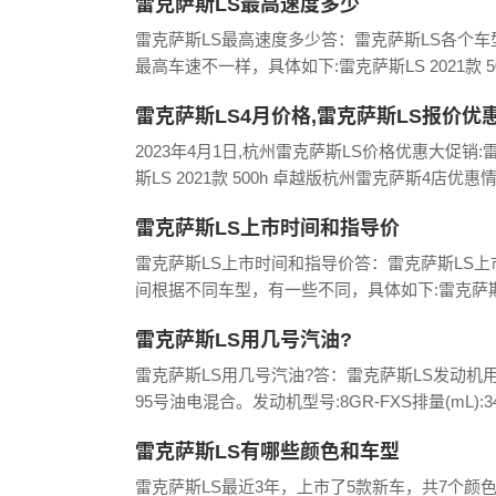
雷克萨斯LS最高速度多少
克萨
雷克萨斯LS最高速度多少答：雷克萨斯LS各个车
最高车速不一样，具体如下:雷克萨斯LS 2021款 50
F SPORT最高车速:250km/h,发动机:3.5L 299马力 
雷克萨斯LS4月价格,雷克萨斯LS报价优惠
最大功率:2
州2023年报价
2023年4月1日,杭州雷克萨斯LS价格优惠大促销:
斯LS 2021款 500h 卓越版杭州雷克萨斯4店优惠
下:杭州凌通雷克萨斯4S店报价878000报价稳定.4
雷克萨斯LS上市时间和指导价
地址：萧山区新城路98
雷克萨斯LS上市时间和指导价答：雷克萨斯LS上
间根据不同车型，有一些不同，具体如下:雷克萨斯
2021款 500h 豪华版上市时间2020.11,官方指导价
雷克萨斯LS用几号汽油?
102.10万雷克萨斯LS 2021
雷克萨斯LS用几号汽油?答：雷克萨斯LS发动机
95号油电混合。发动机型号:8GR-FXS排量(mL):34
雷克萨斯LS排量(L):3.5雷克萨斯LS进气形式:自
雷克萨斯LS有哪些颜色和车型
发动机布局:纵置气缸排列
雷克萨斯LS最近3年，上市了5款新车，共7个颜