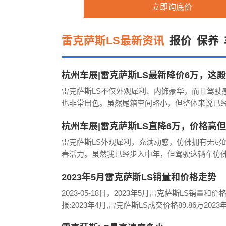
立即询底价
雷克萨斯LS最新资讯
报价
保养
杭州车展|雷克萨斯LS最新降价6万，这
级享受谁能拒绝？！
雷克萨斯LS不仅外观犀利、内饰豪华，而且驾驶
也非常出色。虽然尾箱空间略小，但整体来说已
满足我的日常需求。雷克萨斯LS最新报价81.80-120
杭州车展|雷克萨斯LS直降6万，价格高
万，雷克萨斯LS降价6万。买雷克萨斯汽车，
太值了吧
雷克萨斯LS外观犀利，充满动感，仿佛拥有无尽
春活力。虽然我已经步入中年，但驾驶这辆车仿
找回了年轻时的激情与热血！饰方面，无论是用
2023年5月雷克萨斯LS销量和价格走势
设计，都展现出了极高的水准。雷克萨斯LS每一
节都经过
2023-05-18日，2023年5月雷克萨斯LS销量和价
报:2023年4月,雷克萨斯LS成交价格89.86万2023年
雷克萨斯LS销量125辆,成交价格90.12万2023年2