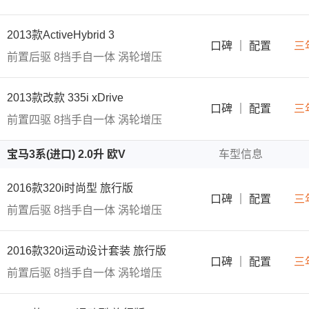
2013款ActiveHybrid 3
口碑
｜
配置
三
前置后驱
8挡手自一体
涡轮增压
2013款改款 335i xDrive
口碑
｜
配置
三
前置四驱
8挡手自一体
涡轮增压
宝马3系(进口) 2.0升 欧V
车型信息
2016款320i时尚型 旅行版
口碑
｜
配置
三
前置后驱
8挡手自一体
涡轮增压
2016款320i运动设计套装 旅行版
口碑
｜
配置
三
前置后驱
8挡手自一体
涡轮增压